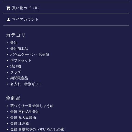
買い物カゴ（0）
マイアカウント
カテゴリ
醤油
醤油加工品
バウムクーヘン・お煎餅
ギフトセット
漬け物
グッズ
期間限定品
名入れ・特別ギフト
全商品
蔵づくり一番 金笛しょうゆ
金笛 再仕込生醤油
金笛 丸大豆醤油
金笛 江戸蔵
金笛 春夏秋冬のうすいろだしの素