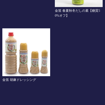
金笛 春夏秋冬だしの素【糖質5
0%オフ】
金笛 胡麻ドレッシング