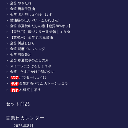
金笛 やきたれ
金笛 唐辛子醤油
金笛 ぽん酢しょうゆ ゆず
醤油屋のせんべい（こわれせん）
金笛 春夏秋冬だしの素【糖質50%オフ】
【業務用】 蔵づくり一番 金笛しょうゆ
【業務用】 金笛 丸大豆醤油
金笛 川越しぼり
金笛 胡麻ドレッシング
金笛 減塩醤油
金笛 春夏秋冬のだしの素
スイーツにかけるしょうゆ
金笛 たまごかけご飯のタレ
パウダーしょうゆ
金笛木桶バウム ガトーショコラ
木桶 初しぼり
セット商品
営業日カレンダー
2026年8月