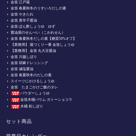
金笛 江戸蔵
金笛 春夏秋冬のうすいろだしの素
金笛 やきたれ
金笛 唐辛子醤油
金笛 ぽん酢しょうゆ ゆず
醤油屋のせんべい（こわれせん）
金笛 春夏秋冬だしの素【糖質50%オフ】
【業務用】 蔵づくり一番 金笛しょうゆ
【業務用】 金笛 丸大豆醤油
金笛 川越しぼり
金笛 胡麻ドレッシング
金笛 減塩醤油
金笛 春夏秋冬のだしの素
スイーツにかけるしょうゆ
金笛 たまごかけご飯のタレ
パウダーしょうゆ
金笛木桶バウム ガトーショコラ
木桶 初しぼり
セット商品