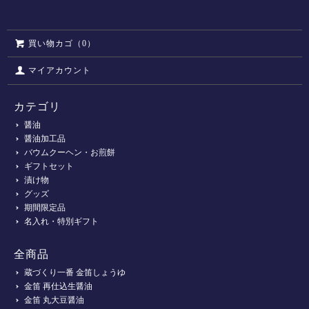
買い物カゴ（0）
マイアカウント
カテゴリ
醤油
醤油加工品
バウムクーヘン・お煎餅
ギフトセット
漬け物
グッズ
期間限定品
名入れ・特別ギフト
全商品
蔵づくり一番 金笛しょうゆ
金笛 再仕込生醤油
金笛 丸大豆醤油