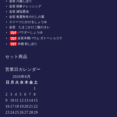
金笛 川越しぼり
金笛 胡麻ドレッシング
金笛 減塩醤油
金笛 春夏秋冬のだしの素
スイーツにかけるしょうゆ
金笛 たまごかけご飯のタレ
パウダーしょうゆ
金笛木桶バウム ガトーショコラ
木桶 初しぼり
セット商品
営業日カレンダー
2026年8月
日
月
火
水
木
金
土
1
2
3
4
5
6
7
8
9
10
11
12
13
14
15
16
17
18
19
20
21
22
23
24
25
26
27
28
29