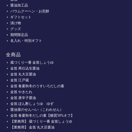
醤油加工品
バウムクーヘン・お煎餅
ギフトセット
漬け物
グッズ
期間限定品
名入れ・特別ギフト
全商品
蔵づくり一番 金笛しょうゆ
金笛 再仕込生醤油
金笛 丸大豆醤油
金笛 江戸蔵
金笛 春夏秋冬のうすいろだしの素
金笛 やきたれ
金笛 唐辛子醤油
金笛 ぽん酢しょうゆ ゆず
醤油屋のせんべい（こわれせん）
金笛 春夏秋冬だしの素【糖質50%オフ】
【業務用】 蔵づくり一番 金笛しょうゆ
【業務用】 金笛 丸大豆醤油