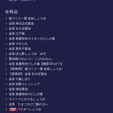
全商品
蔵づくり一番 金笛しょうゆ
金笛 再仕込生醤油
金笛 丸大豆醤油
金笛 江戸蔵
金笛 春夏秋冬のうすいろだしの素
金笛 やきたれ
金笛 唐辛子醤油
金笛 ぽん酢しょうゆ ゆず
醤油屋のせんべい（こわれせん）
金笛 春夏秋冬だしの素【糖質50%オフ】
【業務用】 蔵づくり一番 金笛しょうゆ
【業務用】 金笛 丸大豆醤油
金笛 川越しぼり
金笛 胡麻ドレッシング
金笛 減塩醤油
金笛 春夏秋冬のだしの素
スイーツにかけるしょうゆ
金笛 たまごかけご飯のタレ
パウダーしょうゆ