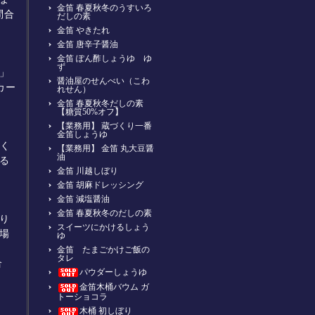
金笛 春夏秋冬のうすいろ
問合
だしの素
金笛 やきたれ
金笛 唐辛子醤油
金笛 ぽん酢しょうゆ ゆ
ず
」
醤油屋のせんべい（こわ
カー
れせん）
金笛 春夏秋冬だしの素
【糖質50%オフ】
【業務用】 蔵づくり一番
金笛しょうゆ
しく
【業務用】 金笛 丸大豆醤
油
る
金笛 川越しぼり
金笛 胡麻ドレッシング
金笛 減塩醤油
金笛 春夏秋冬のだしの素
り
スイーツにかけるしょう
場
ゆ
金笛 たまごかけご飯の
タレ
合
パウダーしょうゆ
金笛木桶バウム ガ
トーショコラ
木桶 初しぼり