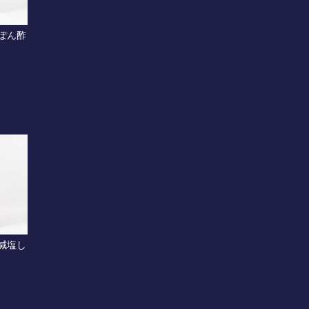
ぽん酢
減塩し