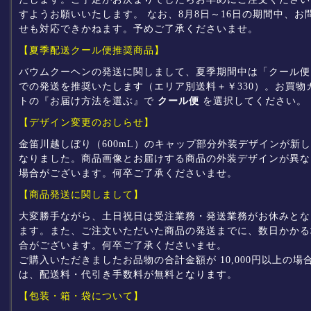
すようお願いいたします。 なお、8月8日～16日の期間中、お
せも対応できかねます。予めご了承くださいませ。
【夏季配送クール便推奨商品】
バウムクーヘンの発送に関しまして、夏季期間中は「クール便
での発送を推奨いたします（エリア別送料＋￥330）。お買物
トの『お届け方法を選ぶ』で
クール便
を選択してください。
【デザイン変更のおしらせ】
金笛川越しぼり（600mL）のキャップ部分外装デザインが新
なりました。商品画像とお届けする商品の外装デザインが異な
場合がございます。何卒ご了承くださいませ。
【商品発送に関しまして】
大変勝手ながら、土日祝日は受注業務・発送業務がお休みとな
ます。また、ご注文いただいた商品の発送までに、数日かかる
合がございます。何卒ご了承くださいませ。
ご購入いただきましたお品物の合計金額が 10,000円以上の場
は、配送料・代引き手数料が無料となります。
【包装・箱・袋について】