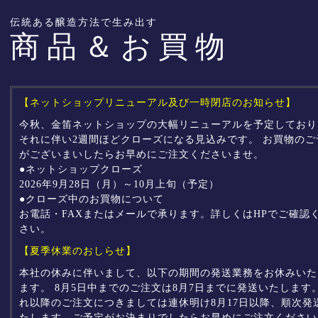
伝統ある醸造方法で生み出す
商品＆お買物
【ネットショップリニューアル及び一時閉店のお知らせ】
今秋、金笛ネットショップの大幅リニューアルを予定しており
それに伴い2週間ほどクローズになる見込みです。 お買物のご
がございまいしたらお早めにご注文くださいませ。
●ネットショップクローズ
2026年9月28日（月）～10月上旬（予定）
●クローズ中のお買物について
お電話・FAXまたはメールで承ります。詳しくは
HP
でご確認
さい。
【夏季休業のおしらせ】
本社の休みに伴いまして、以下の期間の発送業務をお休みいた
ます。 8月5日中までのご注文は8月7日までに発送いたします
れ以降のご注文につきましては連休明け8月17日以降、順次発
たします。ご予定がお決まりでしたらお早めにご注文ください