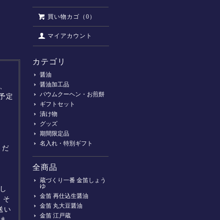
買い物カゴ（0）
マイアカウント
カテゴリ
醤油
醤油加工品
、
バウムクーヘン・お煎餅
予定
ギフトセット
漬け物
グッズ
期間限定品
名入れ・特別ギフト
くだ
全商品
蔵づくり一番 金笛しょう
ゆ
し
金笛 再仕込生醤油
。そ
金笛 丸大豆醤油
送い
金笛 江戸蔵
ま