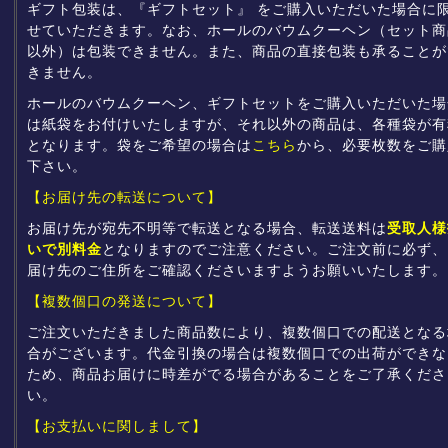
ギフト包装は、『ギフトセット』 をご購入いただいた場合に
せていただきます。なお、ホールのバウムクーヘン（セット商
以外）は包装できません。また、商品の直接包装も承ることが
きません。
ホールのバウムクーヘン、ギフトセットをご購入いただいた場
は紙袋をお付けいたしますが、それ以外の商品は、各種袋が有
となります。袋をご希望の場合は
こちら
から、必要枚数をご購
下さい。
【お届け先の転送について】
お届け先が宛先不明等で転送となる場合、転送送料は
受取人様
いで別料金
となりますのでご注意ください。ご注文前に必ず、
届け先のご住所をご確認くださいますようお願いいたします。
【複数個口の発送について】
ご注文いただきました商品数により、複数個口での配送となる
合がございます。代金引換の場合は複数個口での出荷ができな
ため、商品お届けに時差がでる場合があることをご了承くださ
い。
【お支払いに関しまして】