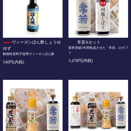
ヴィーガンぽん酢しょうゆ
常若Aセット
限界突破3年間熟成させた「常若」のギフ
ゆず
ト
動物性原料不使用ヴィーガンぽん酢
3,478円(内税)
540円(内税)