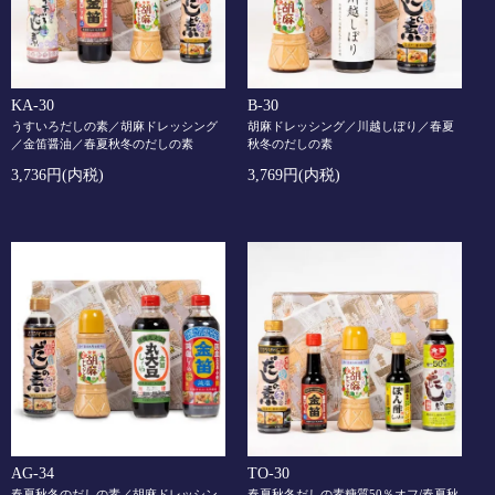
KA-30
B-30
うすいろだしの素／胡麻ドレッシング
胡麻ドレッシング／川越しぼり／春夏
／金笛醤油／春夏秋冬のだしの素
秋冬のだしの素
3,736円(内税)
3,769円(内税)
AG-34
TO-30
春夏秋冬のだしの素／胡麻ドレッシン
春夏秋冬だしの素糖質50％オフ/春夏秋