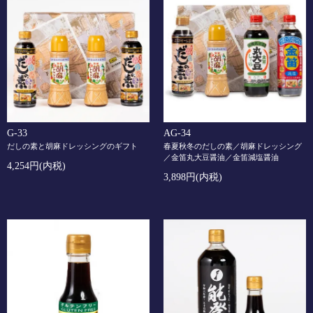
G-33
AG-34
だしの素と胡麻ドレッシングのギフト
春夏秋冬のだしの素／胡麻ドレッシング
／金笛丸大豆醤油／金笛減塩醤油
4,254円(内税)
3,898円(内税)