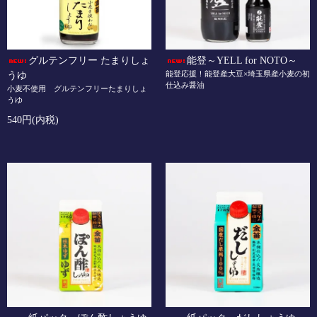
グルテンフリー たまりしょ
能登～YELL for NOTO～
能登応援！能登産大豆×埼玉県産小麦の初
うゆ
仕込み醤油
小麦不使用 グルテンフリーたまりしょ
うゆ
540円(内税)