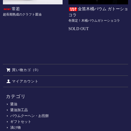
常若
金笛木桶バウム ガトーショ
超長期熟成のクラフト醤油
コラ
冬限定！木桶バウムガトーショコラ
SOLD OUT
買い物カゴ（0）
マイアカウント
カテゴリ
醤油
醤油加工品
バウムクーヘン・お煎餅
ギフトセット
漬け物