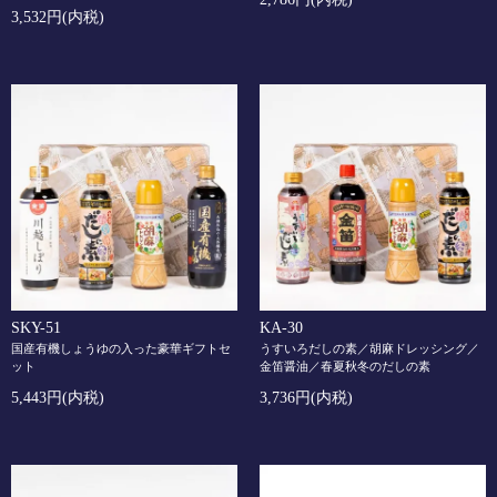
3,532円(内税)
SKY-51
KA-30
国産有機しょうゆの入った豪華ギフトセ
うすいろだしの素／胡麻ドレッシング／
ット
金笛醤油／春夏秋冬のだしの素
5,443円(内税)
3,736円(内税)