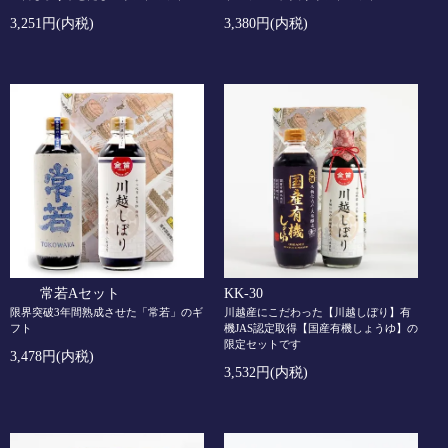
3,251円(内税)
3,380円(内税)
常若Aセット
KK-30
限界突破3年間熟成させた「常若」のギ
川越産にこだわった【川越しぼり】有
フト
機JAS認定取得【国産有機しょうゆ】の
限定セットです
3,478円(内税)
3,532円(内税)