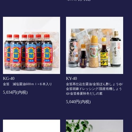
KG-40
KY-40
金笛 減塩醤油600ｍｌ×６本入り
金笛再仕込生醤油/金笛ぽん酢しょうゆ/
金笛胡麻ドレッシング/国産有機しょう
5,034円(内税)
ゆ/金笛春夏秋冬だしの素
5,040円(内税)