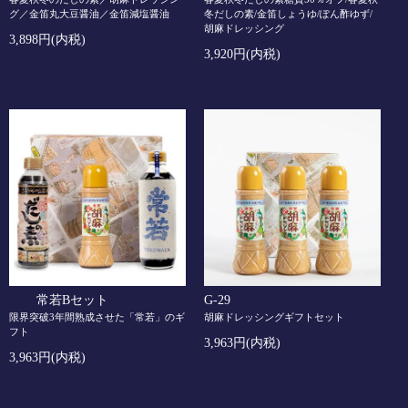
グ／金笛丸大豆醤油／金笛減塩醤油
冬だしの素/金笛しょうゆ/ぽん酢ゆず/
胡麻ドレッシング
3,898円(内税)
3,920円(内税)
常若Bセット
G-29
限界突破3年間熟成させた「常若」のギ
胡麻ドレッシングギフトセット
フト
3,963円(内税)
3,963円(内税)