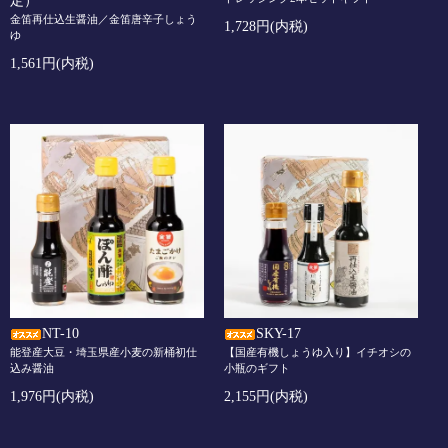
定）
金笛再仕込生醤油／金笛唐辛子しょう
1,728円(内税)
ゆ
1,561円(内税)
NT-10
SKY-17
能登産大豆・埼玉県産小麦の新桶初仕
【国産有機しょうゆ入り】イチオシの
込み醤油
小瓶のギフト
1,976円(内税)
2,155円(内税)