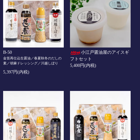
B-50
小江戸醤油屋のアイスギ
金笛再仕込生醤油／春夏秋冬のだしの
フトセット
素／胡麻ドレッシング／川越しぼり
5,400円(内税)
5,397円(内税)