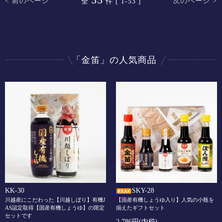
< 前のページ
次のページ >
全
件 [ 1-53 ]
「金笛」の人気商品
KK-30
SKY-28
川越産にこだわった【川越しぼり】有機J
【国産有機しょうゆ入り】人気の小瓶を
AS認定取得【国産有機しょうゆ】の限定
揃えたギフトセット
セットです
2,786円(内税)