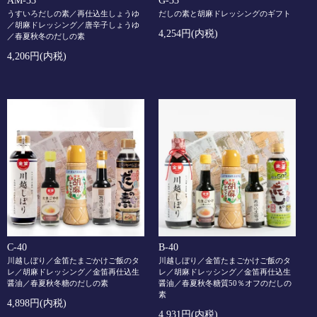
AM-33
G-33
うすいろだしの素／再仕込生しょうゆ
だしの素と胡麻ドレッシングのギフト
／胡麻ドレッシング／唐辛子しょうゆ
4,254円(内税)
／春夏秋冬のだしの素
4,206円(内税)
C-40
B-40
川越しぼり／金笛たまごかけご飯のタ
川越しぼり／金笛たまごかけご飯のタ
レ／胡麻ドレッシング／金笛再仕込生
レ／胡麻ドレッシング／金笛再仕込生
醤油／春夏秋冬糖のだしの素
醤油／春夏秋冬糖質50％オフのだしの
素
4,898円(内税)
4,931円(内税)