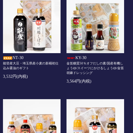
NT-30
KY-30
能登産大豆・埼玉県産小麦の新桶初仕
金笛糖質50％オフだしの素/国産有機し
込み醤油のギフト
ょうゆ/スイーツにかけるしょうゆ/金笛
胡麻ドレッシング
3,532円(内税)
3,564円(内税)