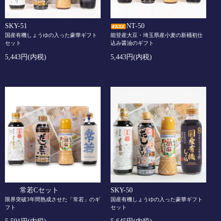
SKY-51
NT-50
国産有機しょうゆの入った豪華ギフト
能登産大豆・埼玉県産小麦の新桶初仕
セット
込み醤油のギフト
5,443円(内税)
5,443円(内税)
常若Cセット
SKY-50
限界突破3年間熟成させた「常若」のギ
国産有機しょうゆの入った豪華ギフト
フト
セット