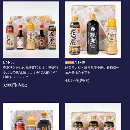
LM-35
NT-40
春夏秋冬だしの素糖質50％オフ/春夏秋
能登産大豆・埼玉県産小麦の新桶初仕
冬だしの素/金笛しょうゆ/ぽん酢ゆず/
込み醤油のギフト
胡麻ドレッシング
4,017円(内税)
3,988円(内税)